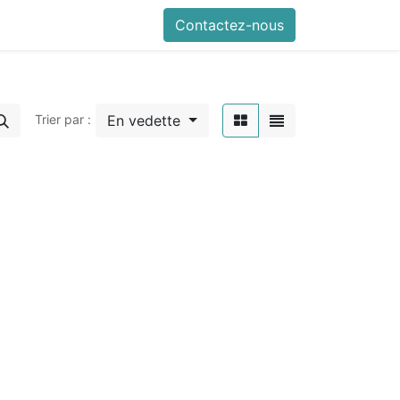
0
nfos pratiques
Contactez-nous
En vedette
Trier par :