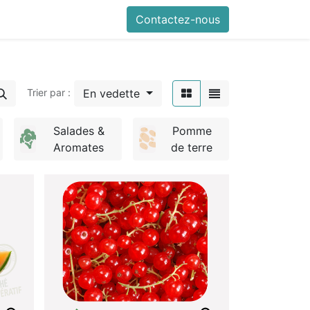
0
nfos pratiques
Contactez-nous
En vedette
Trier par :
Salades &
Pomme
Aromates
de terre