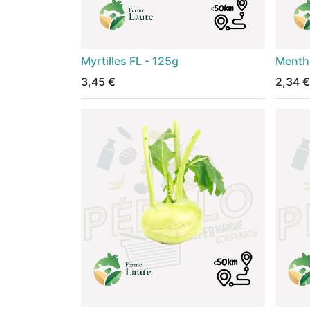
Myrtilles FL - 125g
Menthe
3,45
€
2,34
€