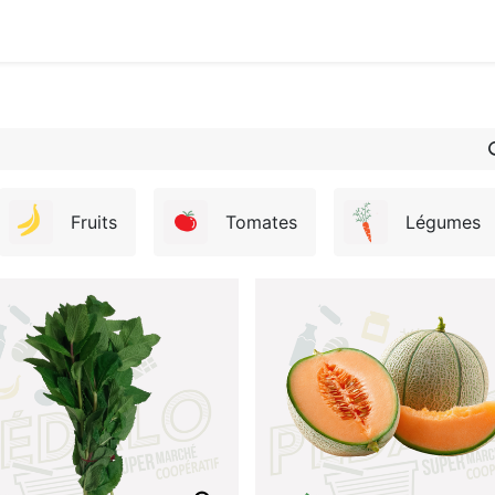
ous
Info Coopérateur
Fournisseurs & partenaires
I
Fruits
Tomates
Légumes