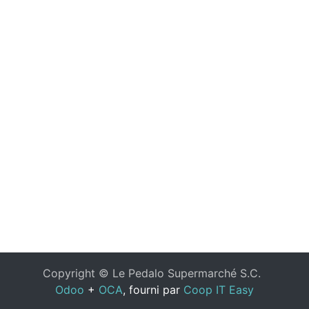
Copyright ©
Le Pedalo Supermarché S.C.
Odoo
+
OCA
, fourni par
Coop IT Easy