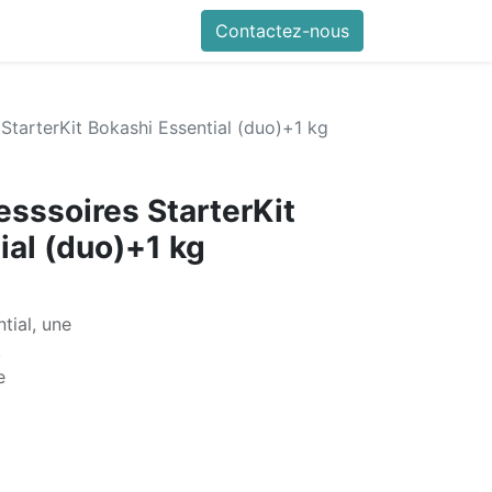
0
nfos pratiques
Contactez-nous
StarterKit Bokashi Essential (duo)+1 kg
esssoires StarterKit
ial (duo)+1 kg
tial, une
,
e