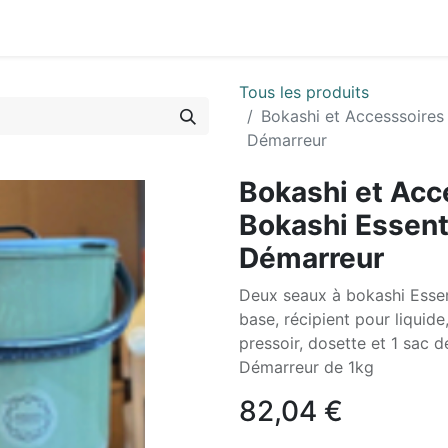
ous
Info Coopérateur
Fournisseurs & partenaires
I
Tous les produits
Bokashi et Accesssoires 
Démarreur
Bokashi et Acc
Bokashi Essent
Démarreur
Deux seaux à bokashi Essen
base, récipient pour liquide
pressoir, dosette et 1 sac d
Démarreur de 1kg
82,04
€